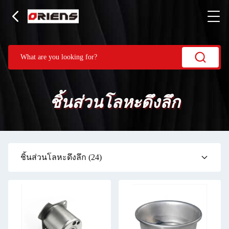
ชิ้นส่วนโลหะดึงลึก
ชิ้นส่วนโลหะดึงลึก
(24)