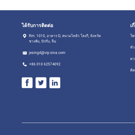
ได้รับการติดต่อ
เก
Rm. 1010, อาคาร D, สนามไทฮัว โลงกี, จังหวัด
โพ
ชางพิง, ปักกิ่ง, จีน
ทั
jesingd@vip.sina.com
คว
+86 010 62574092
ติด