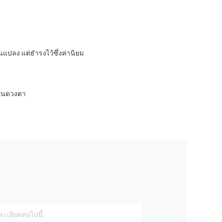
แปลง แต่ธำรงไว้ซึ่งค่านิยม
งในดวงตา