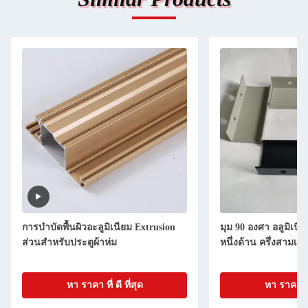
การบําบัดพื้นผิวอะลูมิเนียม Extrusion
มุม 90 องศา อลูมิเนีย
ส่วนสําหรับประตูผ้าห่ม
หนึ่งด้าน ครึ่งสามเหล
หา ราคา ที่ ดี ที่สุด
หา ราคา ที่ 