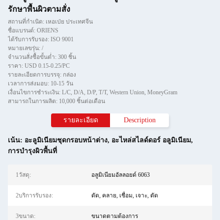
รักษาพื้นผิวตามสั่ง
สถานที่กำเนิด: เหอเป่ย ประเทศจีน
ชื่อแบรนด์: ORIENS
ได้รับการรับรอง: ISO 9001
หมายเลขรุ่น: /
จำนวนสั่งซื้อขั้นต่ำ: 300 ชิ้น
ราคา: USD 0.15-0.25/PC
รายละเอียดการบรรจุ: กล่อง
เวลาการส่งมอบ: 10-15 วัน
เงื่อนไขการชำระเงิน: L/C, D/A, D/P, T/T, Western Union, MoneyGram
สามารถในการผลิต: 10,000 ชิ้นต่อเดือน
รายละเอียด
Description
เน้น:
อะลูมิเนียมชุดกรอบหน้าต่าง
,
อะไหล่สไลด์ดอร์ อลูมิเนียม
,
การบํารุงผิวพื้นที่
1วัสดุ:
อลูมิเนียมอัลลอยด์ 6063
2บริการรับรอง:
ดัด, คลาย, เชื่อม, เจาะ, ตัด
3ขนาด:
ขนาดตามต้องการ