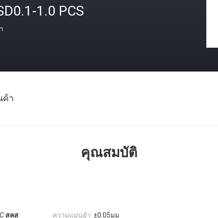
SD0.1-1.0 PCS
า
นค้า
คุณสมบัติ
C
สคส
ความแม่นยำ:
±0.05มม