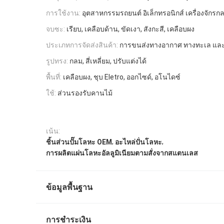
การใช้งาน:
อุตสาหกรรมรถยนต์ อิเล็กทรอนิกส์ เครื่องจักรกล
จบซะ:
เรียบ, เคลือบด้าน, ขัดเงา, สังกะสี, เคลือบผง
ประเภทการจัดส่งสินค้า:
การขนส่งทางอากาศ ทางทะเล แล
รูปทรง:
กลม, สี่เหลี่ยม, ปรับแต่งได้
พื้นที่:
เคลือบผง, ชุบ Eletro, ออกไซด์, อโนไดซ์
ใช้:
ส่วนรองรับคานไม้
เน้น:
,
,
ชิ้นส่วนปั๊มโลหะ OEM
อะไหล่ปั่นโลหะ
การผลิตแผ่นโลหะอัลลูมิเนียมตามสั่งจากสแตนเลส
ข้อมูลพื้นฐาน
การชำระเงิน