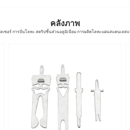
คลังภาพ
ลเซอร์ การปั่นโลหะ สตริปชิ้นส่วนอลูมิเนียม การผลิตโลหะแผ่นสแตนเลส