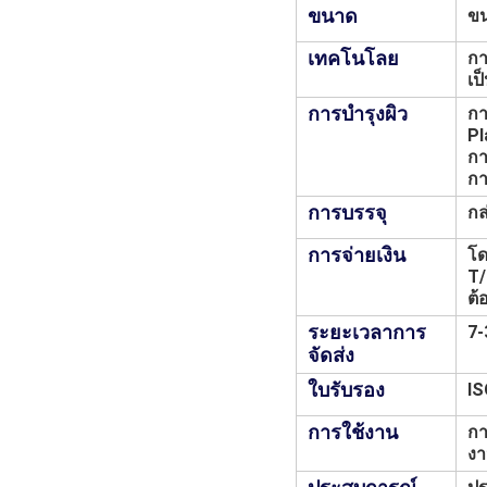
ขนาด
ขน
เทคโนโลย
กา
เป
การบํารุงผิว
กา
Pl
กา
กา
การบรรจุ
กล
การจ่ายเงิน
โด
T/
ต้
ระยะเวลาการ
7-
จัดส่ง
ใบรับรอง
I
การใช้งาน
กา
งา