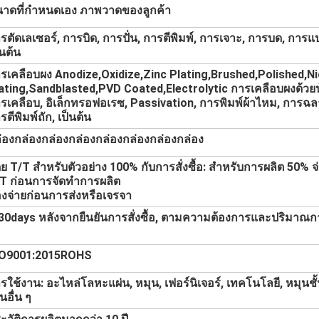
าดที่กําหนดเอง ภาพวาดของลูกค้า
รตัดเลเซอร์, การบิด, การปั่น, การตีพิมพ์, การเจาะ, การบด, การ
็นต้น
รเคลือบผง Anodize,Oxidize,Zinc Plating,Brushed,Polished,Ni
ating,Sandblasted,PVD Coated,Electrolytic การเคลือบผงด้วยน
รเคลือบ, อิเล็กทรอฟอเรซ, Passivation, การพิมพ์ผ้าไหม, การฉล
รตีพิมพ์ถัก, เป็นต้น
่องกล่องกล่องกล่องกล่องกล่องกล่องกล่อง
ย T/T สําหรับตัวอย่าง 100% กับการสั่งซื้อ: สําหรับการผลิต 50% 
T ก่อนการจัดทําการผลิต
องจ่ายก่อนการส่งหรือเจรจา
30days หลังจากยืนยันการสั่งซื้อ, ตามความต้องการและปริมาณ
SO9001:2015ROHS
รใช้งาน: อะไหล่โลหะแผ่น, หมุน, เฟอร์นิเจอร์, เทคโนโลยี, หมุนช
นอื่น ๆ