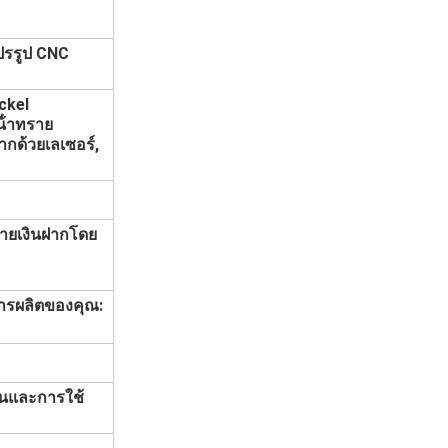
แปรรูป CNC
ckel
้ําทราย
ากด้วยเลเซอร์,
จ่ายเงินฝากโดย
การผลิตของคุณ:
ั้นและการใช้