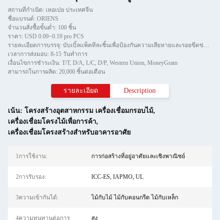
สถานที่กำเนิด: เหอเป่ย ประเทศจีน
ชื่อแบรนด์: ORIENS
จำนวนสั่งซื้อขั้นต่ำ: 100 ชิ้น
ราคา: USD 0.09~0.19 pro PCS
รายละเอียดการบรรจุ: บับเบิ้ลแพ็คทีละชิ้นเพื่อป้องกันความเสียหายและรอยขีดข่วนในการขนย้าย จากนั้นใส่ลงในกล่อง
เวลาการส่งมอบ: 8-15 วันทำการ
เงื่อนไขการชำระเงิน: T/T, D/A, L/C, D/P, Western Union, MoneyGram
สามารถในการผลิต: 20,000 ชิ้นต่อเดือน
รายละเอียด
Description
เน้น:
โครงสร้างอุตสาหกรรม เครื่องเชื่อมกรอบไม้
,
เครื่องเชื่อมโครงไม้เพื่อการค้า
,
เครื่องเชื่อมโครงสร้างสําหรับอาคารอาศัย
1การใช้งาน:
การก่อสร้างที่อยู่อาศัยและเชิงพาณิชย์
2การรับรอง:
ICC-ES, IAPMO, UL
3ความเข้ากันได้:
ไม้กับไม้ ไม้กับคอนกรีต ไม้กับเหล็ก
4ความทนทานต่อการ
สูง