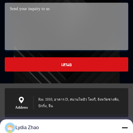
เสนอ
Rm. 1010, อาคาร D, สนามไทฮัว โลงกี, จังหวัดชางพิง,
ปักกิ่ง, จีน
Address
Lydia Zhao