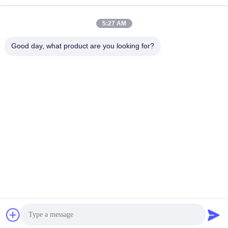
jesingd@vip.sina.com
E-mail
5:27 AM
Good day, what product are you looking for?
0086-10-62574092
Phone
Beijing Oriens Technology Co., Ltd.
หา ราคา ที่ ดี ที่สุด
Get a Quote
Beijing Oriens Technology Co., Ltd.