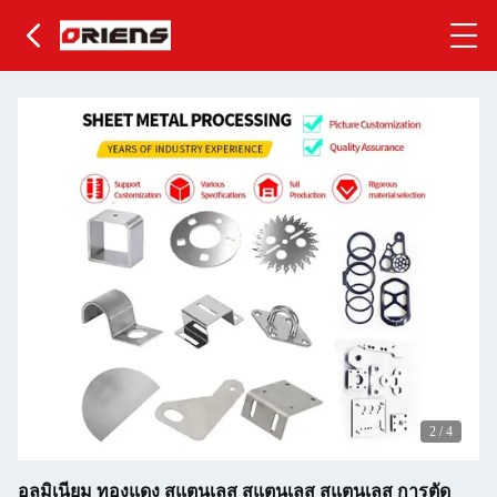
2
/
4
อลูมิเนียม ทองแดง สแตนเลส สแตนเลส สแตนเลส การตัด