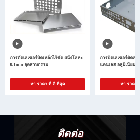
การตัดเลเซอร์บิดเหล็กไร้ขัด ผนังโลหะ
การบิดเลเซอร์ตัดสแ
0.1mm อุตสาหกรรม
แตนเลส อลูมิเนียม
หา ราคา ที่ ดี ที่สุด
หา ราคา ที่ 
ติดต่อ