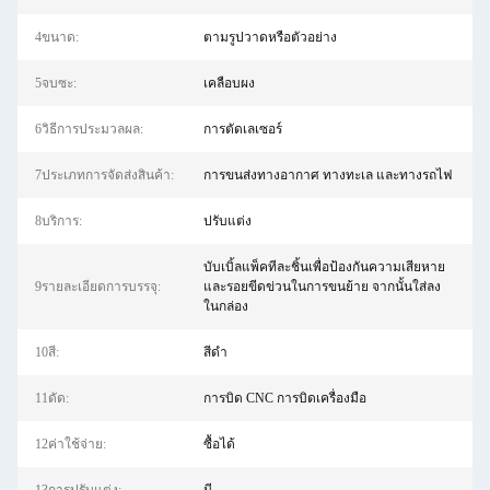
4ขนาด:
ตามรูปวาดหรือตัวอย่าง
5จบซะ:
เคลือบผง
6วิธีการประมวลผล:
การตัดเลเซอร์
7ประเภทการจัดส่งสินค้า:
การขนส่งทางอากาศ ทางทะเล และทางรถไฟ
8บริการ:
ปรับแต่ง
บับเบิ้ลแพ็คทีละชิ้นเพื่อป้องกันความเสียหาย
9รายละเอียดการบรรจุ:
และรอยขีดข่วนในการขนย้าย จากนั้นใส่ลง
ในกล่อง
10สี:
สีดํา
11ดัด:
การบิด CNC การบิดเครื่องมือ
12ค่าใช้จ่าย:
ซื้อได้