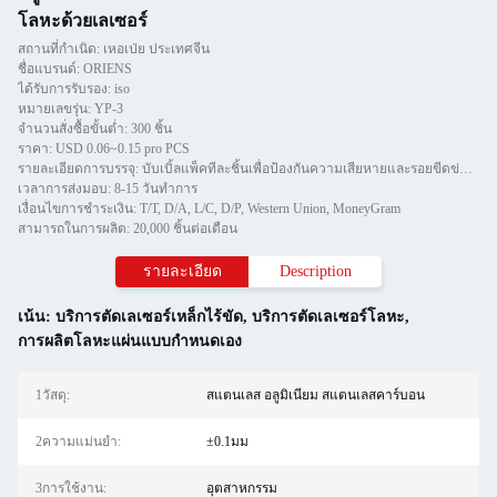
โลหะด้วยเลเซอร์
สถานที่กำเนิด: เหอเป่ย ประเทศจีน
ชื่อแบรนด์: ORIENS
ได้รับการรับรอง: iso
หมายเลขรุ่น: YP-3
จำนวนสั่งซื้อขั้นต่ำ: 300 ชิ้น
ราคา: USD 0.06~0.15 pro PCS
รายละเอียดการบรรจุ: บับเบิ้ลแพ็คทีละชิ้นเพื่อป้องกันความเสียหายและรอยขีดข่วนในการขนย้าย จากนั้นใส่ลงในกล่อง
เวลาการส่งมอบ: 8-15 วันทำการ
เงื่อนไขการชำระเงิน: T/T, D/A, L/C, D/P, Western Union, MoneyGram
สามารถในการผลิต: 20,000 ชิ้นต่อเดือน
รายละเอียด
Description
เน้น:
บริการตัดเลเซอร์เหล็กไร้ขัด
,
บริการตัดเลเซอร์โลหะ
,
การผลิตโลหะแผ่นแบบกำหนดเอง
1วัสดุ:
สแตนเลส อลูมิเนียม สแตนเลสคาร์บอน
2ความแม่นยำ:
±0.1มม
3การใช้งาน:
อุตสาหกรรม