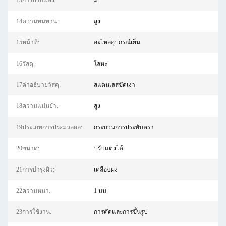
13การปรับแต่ง:
มี
14ความทนทาน:
สูง
15หน้าที่:
อะไหล่อุปกรณ์เย็น
16วัสดุ:
โลหะ
17คำอธิบายวัสดุ:
สแตนเลสขัดเงา
18ความแม่นยำ:
สูง
19ประเภทการประมวลผล:
กระบวนการประทับตรา
20ขนาด:
ปรับแต่งได้
21การบํารุงผิว:
เคลือบผง
22ความหนา:
1 มม
23การใช้งาน:
การตัดและการขึ้นรูป