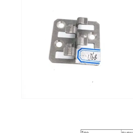
วัสดุ
สแตนเ