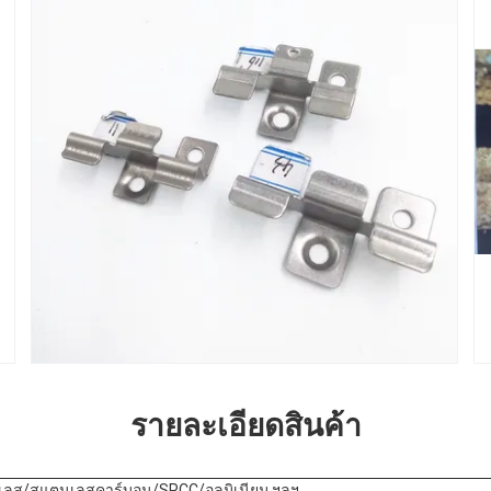
รายละเอียดสินค้า
ลส/สแตนเลสคาร์บอน/SPCC/อลูมิเนียม ฯลฯ