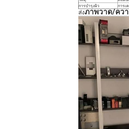
การบํารุงผิว
การเคล
ภาพวาด/ควา
ส่ง