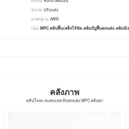
ท่าเรือ:
ซิงกัง เทียนจิน
ขนาด:
ปรับแต่ง
มาตรฐาน:
ANSI
,
,
เน้น:
WPC คลิปพื้นเหล็กไร้ขัด
คลิมป์ปูพื้นตกแต่ง
คลิมป์เ
คลังภาพ
คลิปโลหะ สแตนเลส ดินตกแต่ง WPC คลิปฝา