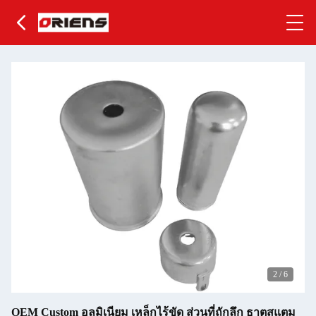
3
/
6
OEM Custom อลูมิเนียม เหล็กไร้ขัด ส่วนที่ถักลึก ธาตุสแตม