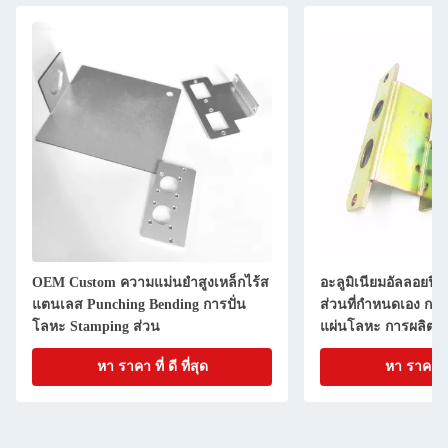
OEM Custom ความแม่นยําสูงเหล็กไร้ส
อะลูมิเนียมอัลลอยฟิล
แตนเลส Punching Bending การปั่น
ส่วนที่กําหนดเอง การ
โลหะ Stamping ส่วน
แผ่นโลหะ การผลิต
หา ราคา ที่ ดี ที่สุด
หา ราคา ที่ 