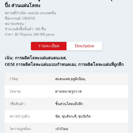
ปิ้ง ส่วนแผ่นโลหะ
สถานที่กำเนิด: เหอเป่ย ประเทศจีน
ชื่อแบรนด์: ORIENS
หมายเลขรุ่น: /
จำนวนสั่งซื้อขั้นต่ำ: 300 ชิ้น
ราคา: $0.78/pieces 300-999 pieces
รายละเอียด
Description
เน้น:
การผลิตโลหะแผ่นสแตนเลส
,
OEM การผลิตโลหะแผ่นแบบกำหนดเอง
,
การผลิตโลหะแผ่นที่ถูกลึก
1วัสดุ:
สแตนเลส,อลูมิเนียม,
2ขนาด:
ตามขนาดรูปวาด
3ชื่อสินค้า:
ชิ้นส่วนโลหะดึงลึก
4การบํารุงผิว:
ขัด, ชุบสังกะสี, ชุบนิเกิล
5ความถูกต้อง:
±0.05มม