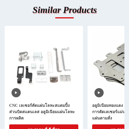
Similar Products
CNC เลเซอร์ตัดแผ่นโลหะสแตมปิ้ง
อลูมิเนียมทองแดง อ
ส่วนบิดสแตนเลส อลูมิเนียมแผ่นโลหะ
การตัดเลเซอร์แม่นย
การผลิต
แผ่นตามสั่ง