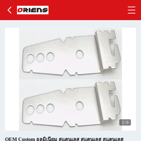
2
/
6
OEM Custom อลูมิเนียม สแตนเลส สแตนเลส สแตนเลส