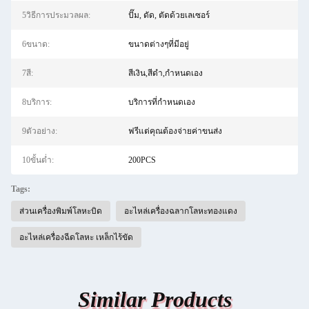
5วิธีการประมวลผล:
ปั๊ม, ดัด, ตัดด้วยเลเซอร์
6ขนาด:
ขนาดต่างๆที่มีอยู่
7สี:
สีเงิน,สีดำ,กำหนดเอง
8บริการ:
บริการที่กำหนดเอง
9ตัวอย่าง:
ฟรีแต่คุณต้องจ่ายค่าขนส่ง
10ขั้นต่ำ:
200PCS
Tags:
ส่วนเครื่องพิมพ์โลหะบิด
อะไหล่เครื่องฉลากโลหะทองแดง
อะไหล่เครื่องฉีดโลหะ เหล็กไร้ขัด
Similar Products