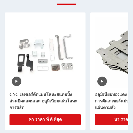
CNC เลเซอร์ตัดแผ่นโลหะสแตมปิ้ง
อลูมิเนียมทองแดง อ
ส่วนบิดสแตนเลส อลูมิเนียมแผ่นโลหะ
การตัดเลเซอร์แม่นย
การผลิต
แผ่นตามสั่ง
หา ราคา ที่ ดี ที่สุด
หา ราคา ที่ 