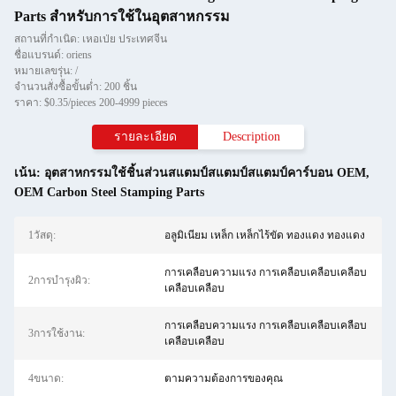
Parts สําหรับการใช้ในอุตสาหกรรม
สถานที่กำเนิด: เหอเป่ย ประเทศจีน
ชื่อแบรนด์: oriens
หมายเลขรุ่น: /
จำนวนสั่งซื้อขั้นต่ำ: 200 ชิ้น
ราคา: $0.35/pieces 200-4999 pieces
รายละเอียด
Description
เน้น:
อุตสาหกรรมใช้ชิ้นส่วนสแตมป์สแตมป์สแตมป์คาร์บอน OEM
,
OEM Carbon Steel Stamping Parts
1วัสดุ:
อลูมิเนียม เหล็ก เหล็กไร้ขัด ทองแดง ทองแดง
การเคลือบความแรง การเคลือบเคลือบเคลือบ
2การบํารุงผิว:
เคลือบเคลือบ
การเคลือบความแรง การเคลือบเคลือบเคลือบ
3การใช้งาน:
เคลือบเคลือบ
4ขนาด:
ตามความต้องการของคุณ