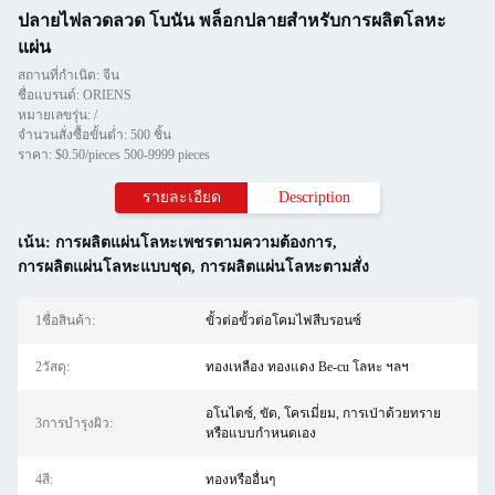
ปลายไฟลวดลวด โบนัน พล็อกปลายสําหรับการผลิตโลหะ
แผ่น
สถานที่กำเนิด: จีน
ชื่อแบรนด์: ORIENS
หมายเลขรุ่น: /
จำนวนสั่งซื้อขั้นต่ำ: 500 ชิ้น
ราคา: $0.50/pieces 500-9999 pieces
รายละเอียด
Description
เน้น:
การผลิตแผ่นโลหะเพชรตามความต้องการ
,
การผลิตแผ่นโลหะแบบชุด
,
การผลิตแผ่นโลหะตามสั่ง
1ชื่อสินค้า:
ขั้วต่อขั้วต่อโคมไฟสีบรอนซ์
2วัสดุ:
ทองเหลือง ทองแดง Be-cu โลหะ ฯลฯ
อโนไดซ์, ขัด, โครเมี่ยม, การเป่าด้วยทราย
3การบํารุงผิว:
หรือแบบกำหนดเอง
4สี:
ทองหรืออื่นๆ