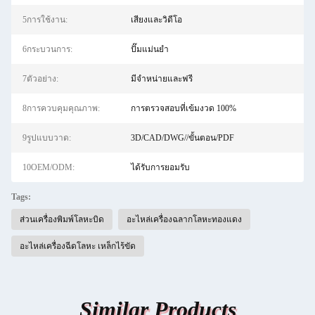
5การใช้งาน:
เสียงและวิดีโอ
6กระบวนการ:
ปั๊มแม่นยำ
7ตัวอย่าง:
มีจำหน่ายและฟรี
8การควบคุมคุณภาพ:
การตรวจสอบที่เข้มงวด 100%
9รูปแบบวาด:
3D/CAD/DWG//ขั้นตอน/PDF
10OEM/ODM:
ได้รับการยอมรับ
Tags:
ส่วนเครื่องพิมพ์โลหะบิด
อะไหล่เครื่องฉลากโลหะทองแดง
อะไหล่เครื่องฉีดโลหะ เหล็กไร้ขัด
Similar Products