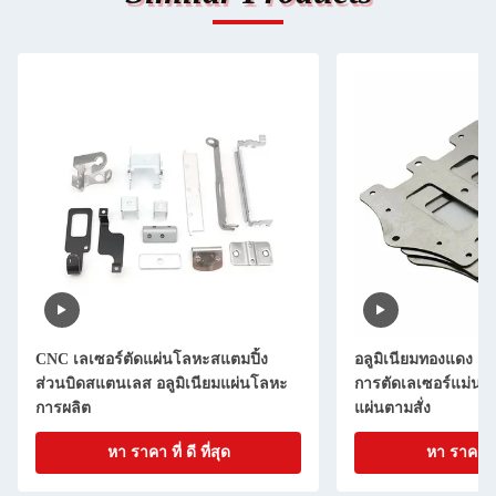
CNC เลเซอร์ตัดแผ่นโลหะสแตมปิ้ง
อลูมิเนียมทองแดง อ
ส่วนบิดสแตนเลส อลูมิเนียมแผ่นโลหะ
การตัดเลเซอร์แม่นย
การผลิต
แผ่นตามสั่ง
หา ราคา ที่ ดี ที่สุด
หา ราคา ที่ 