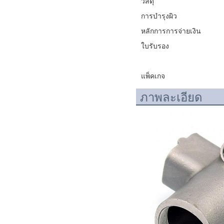
วัสดุ
การบํารุงผิว
หลักการการจ่ายเงิน
ใบรับรอง
แพ็คเกจ
ภาพละเอียด