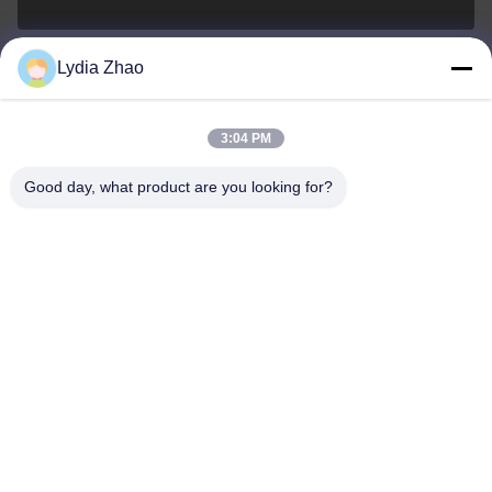
Lydia Zhao
jesingd@vip.sina.com
E-mail
3:04 PM
Good day, what product are you looking for?
0086-10-62574092
Phone
Beijing Oriens Technology Co., Ltd.