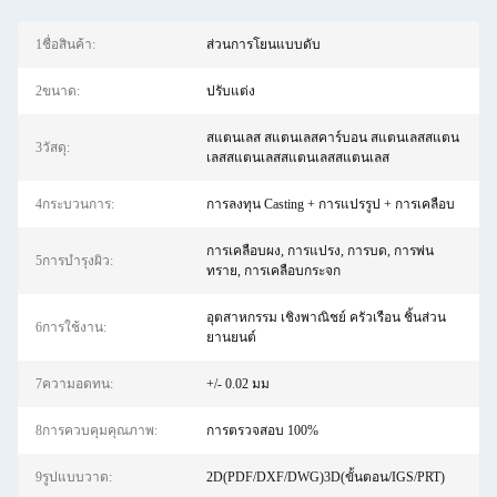
1ชื่อสินค้า:
ส่วนการโยนแบบดับ
2ขนาด:
ปรับแต่ง
สแตนเลส สแตนเลสคาร์บอน สแตนเลสสแตน
3วัสดุ:
เลสสแตนเลสสแตนเลสสแตนเลส
4กระบวนการ:
การลงทุน Casting + การแปรรูป + การเคลือบ
การเคลือบผง, การแปรง, การบด, การพ่น
5การบํารุงผิว:
ทราย, การเคลือบกระจก
อุตสาหกรรม เชิงพาณิชย์ ครัวเรือน ชิ้นส่วน
6การใช้งาน:
ยานยนต์
7ความอดทน:
+/- 0.02 มม
8การควบคุมคุณภาพ:
การตรวจสอบ 100%
9รูปแบบวาด:
2D(PDF/DXF/DWG)3D(ขั้นตอน/IGS/PRT)