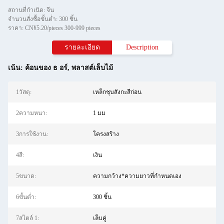
สถานที่กำเนิด: จีน
จำนวนสั่งซื้อขั้นต่ำ: 300 ชิ้น
ราคา: CN¥5.20/pieces 300-999 pieces
รายละเอียด
Description
เน้น:
ค้อนของ ธ อร์
,
พลาสต์เล็บไม้
1วัสดุ:
เหล็กชุบสังกะสีก่อน
2ความหนา:
1 มม
3การใช้งาน:
โครงสร้าง
4สี:
เงิน
5ขนาด:
ความกว้าง*ความยาวที่กำหนดเอง
6ขั้นต่ำ:
300 ชิ้น
7สไตล์ 1:
เล็บคู่