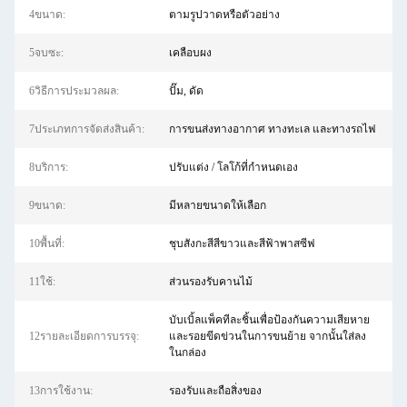
4ขนาด:
ตามรูปวาดหรือตัวอย่าง
5จบซะ:
เคลือบผง
6วิธีการประมวลผล:
ปั๊ม, ดัด
7ประเภทการจัดส่งสินค้า:
การขนส่งทางอากาศ ทางทะเล และทางรถไฟ
8บริการ:
ปรับแต่ง / โลโก้ที่กำหนดเอง
9ขนาด:
มีหลายขนาดให้เลือก
10พื้นที่:
ชุบสังกะสีสีขาวและสีฟ้าพาสซีฟ
11ใช้:
ส่วนรองรับคานไม้
บับเบิ้ลแพ็คทีละชิ้นเพื่อป้องกันความเสียหาย
12รายละเอียดการบรรจุ:
และรอยขีดข่วนในการขนย้าย จากนั้นใส่ลง
ในกล่อง
13การใช้งาน:
รองรับและถือสิ่งของ