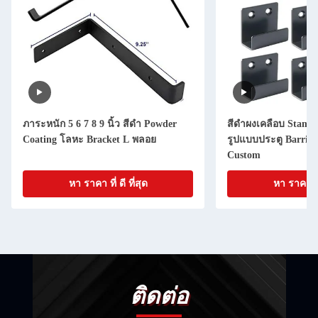
ภาระหนัก 5 6 7 8 9 นิ้ว สีดํา Powder
สีดําผงเคลือบ Stamp
Coating โลหะ Bracket L พลอย
รูปแบบประตู Barrica
Custom
หา ราคา ที่ ดี ที่สุด
หา ราคา ที่ 
ติดต่อ