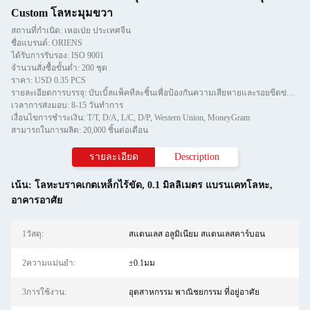
Custom โลหะมุมขวา
สถานที่กำเนิด: เหอเป่ย ประเทศจีน
ชื่อแบรนด์: ORIENS
ได้รับการรับรอง: ISO 9001
จำนวนสั่งซื้อขั้นต่ำ: 200 ชุด
ราคา: USD 0.35 PCS
รายละเอียดการบรรจุ: บับเบิ้ลแพ็คทีละชิ้นเพื่อป้องกันความเสียหายและรอยขีดข่วนในการขนย้าย จากนั้นใส่ลงในกล่อง
เวลาการส่งมอบ: 8-15 วันทำการ
เงื่อนไขการชำระเงิน: T/T, D/A, L/C, D/P, Western Union, MoneyGram
สามารถในการผลิต: 20,000 ชิ้นต่อเดือน
รายละเอียด
Description
เน้น:
โลหะบราคเกตเหล็กไร้ขัด
,
0.1 มิลลิเมตร แบรนเคทโลหะ
,
อาคารอาศัย
1วัสดุ:
สแตนเลส อลูมิเนียม สแตนเลสคาร์บอน
2ความแม่นยำ:
±0.1มม
3การใช้งาน:
อุตสาหกรรม พาณิชยกรรม ที่อยู่อาศัย