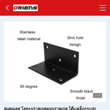
2
/
6
สแตนเลส โลหะบราคเกตมุมบราคเกต โต๊ะเหล็กกระปุก