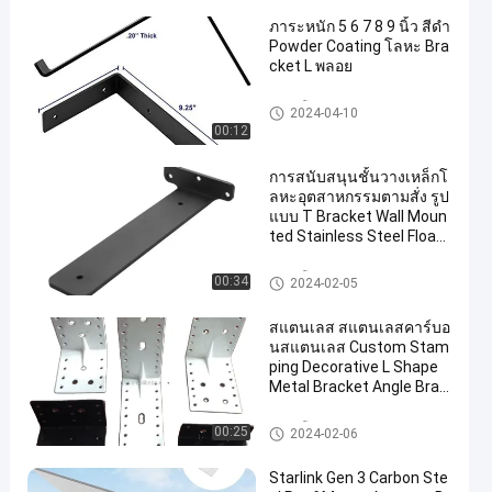
ภาระหนัก 5 6 7 8 9 นิ้ว สีดํา
Powder Coating โลหะ Bra
cket L พลอย
ตัวยึดโลหะ
2024-04-10
00:12
การสนับสนุนชั้นวางเหล็กโ
ลหะอุตสาหกรรมตามสั่ง รูป
แบบ T Bracket Wall Moun
ted Stainless Steel Floati
ng Shelf Bracket
ตัวยึดโลหะ
00:34
2024-02-05
สแตนเลส สแตนเลสคาร์บอ
นสแตนเลส Custom Stam
ping Decorative L Shape
Metal Bracket Angle Brac
kets สแตนเลสสแตนเลสค
าร์บอนสแตนเลส
ตัวยึดโลหะ
00:25
2024-02-06
Starlink Gen 3 Carbon Ste