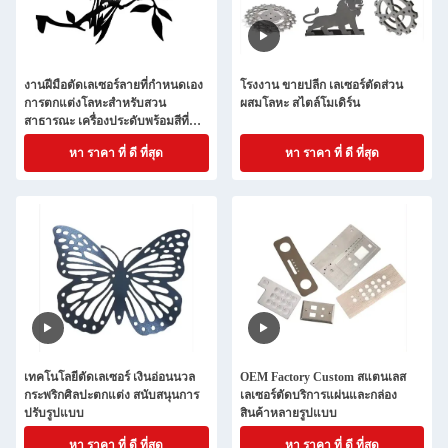
งานฝีมือตัดเลเซอร์ลายที่กำหนดเอง
โรงงาน ขายปลีก เลเซอร์ตัดส่วน
การตกแต่งโลหะสำหรับสวน
ผสมโลหะ สไตล์โมเดิร์น
สาธารณะ เครื่องประดับพร้อมสีที่
กำหนดเอง
หา ราคา ที่ ดี ที่สุด
หา ราคา ที่ ดี ที่สุด
เทคโนโลยีตัดเลเซอร์ เงินอ่อนนวล
OEM Factory Custom สแตนเลส
กระพริกศิลปะตกแต่ง สนับสนุนการ
เลเซอร์ตัดบริการแผ่นและกล่อง
ปรับรูปแบบ
สินค้าหลายรูปแบบ
หา ราคา ที่ ดี ที่สุด
หา ราคา ที่ ดี ที่สุด