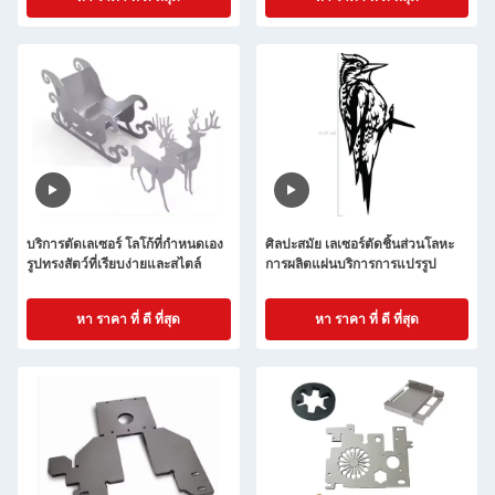
บริการตัดเลเซอร์ โลโก้ที่กําหนดเอง
ศิลปะสมัย เลเซอร์ตัดชิ้นส่วนโลหะ
รูปทรงสัตว์ที่เรียบง่ายและสไตล์
การผลิตแผ่นบริการการแปรรูป
หา ราคา ที่ ดี ที่สุด
หา ราคา ที่ ดี ที่สุด